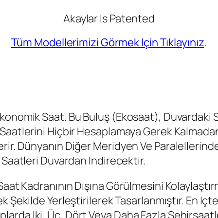
Akaylar Is Patented
Tüm Modellerimizi Görmek Için Tıklayınız
.
konomik Saat. Bu Buluş (ekosaat), Duvardaki Sa
aatlerini Hiçbir Hesaplamaya Gerek Kalmadan B
ir. Dünyanın Diğer Meridyen Ve Paralellerindek
 Saatleri Duvardan Indirecektir.
Saat Kadranının Dışına Görülmesini Kolaylaştırm
 Şekilde Yerleştirilerek Tasarlanmıştır. En Içt
da Iki, Üç, Dört Veya Daha Fazla Şehirsaatler