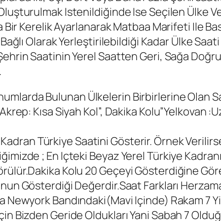
luşturulmak Istenildiğinde Ise Seçilen Ülke Ve
a Bir Kerelik Ayarlanarak Matbaa Marifeti Ile Ba
Bağlı Olarak Yerleştirilebildiği Kadar Ülke Saati
Şehrin Saatinin Yerel Saatten Geri, Sağa Doğru
.
umlarda Bulunan Ülkelerin Birbirlerine Olan Saa
Akrep: Kısa Siyah Kol”, Dakika Kolu”Yelkovan :u
adran Türkiye Saatini Gösterir. Örnek Verilirs
imizde ; En Içteki Beyaz Yerel Türkiye Kadranı
rülür.dakika Kolu 20 Geçeyi Gösterdiğine Göre
nun Gösterdiği Değerdir.saat Farkları Herzama
nda Newyork Bandındaki(mavi Içinde) Rakam 7 Y
in Bizden Geride Oldukları Yani Sabah 7 Olduğu 