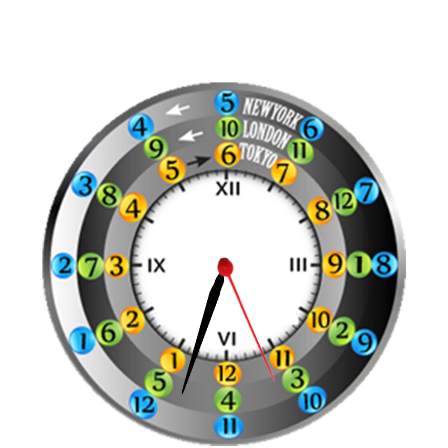
Gamban Casino
Best Bitcoin Casinos
Non Uk C
n Casinos
Paypal Casinos
Mobile Casino Pay W
asino
No Kyc Crypto Casinos
Paysafecard Casi