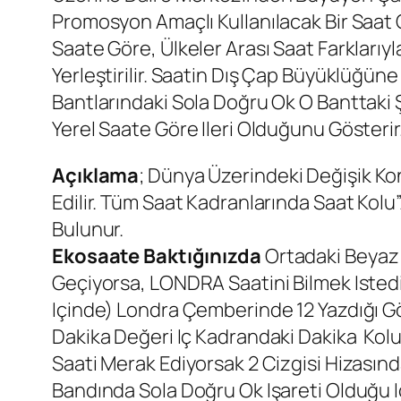
Promosyon Amaçlı Kullanılacak Bir Saat O
Saate Göre, Ülkeler Arası Saat Farklarıyl
Yerleştirilir. Saatin Dış Çap Büyüklüğüne 
Bantlarındaki Sola Doğru Ok O Banttaki 
Yerel Saate Göre Ileri Olduğunu Gösterir
Açıklama
; Dünya Üzerindeki Değişik Kon
Edilir. Tüm Saat Kadranlarında Saat Kolu”
Bulunur.
Ekosaate Baktığınızda
Ortadaki Beyaz K
Geçiyorsa, LONDRA Saatini Bilmek Istediğ
Içinde) Londra Çemberinde 12 Yazdığı Gö
Dakika Değeri Iç Kadrandaki Dakika Kolu
Saati Merak Ediyorsak 2 Cizgisi Hizası
Bandında Sola Doğru Ok Işareti Olduğu Iç